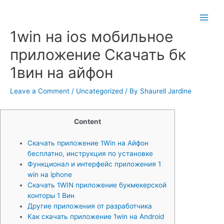
Skip
Post
Main
to
navigation
content
Men
1win на ios мобильное
приложение Скачать бк
1вин на айфон
Leave a Comment
/
Uncategorized
/ By
Shaurell Jardine
Content
Скачать приложение 1Win на Айфон
бесплатно, инструкция по установке
Функционал и интерфейс приложения 1
win на iphone
Скачать 1WIN приложение букмекерской
конторы 1 Вин
Другие приложения от разработчика
Как скачать приложение 1win на Android