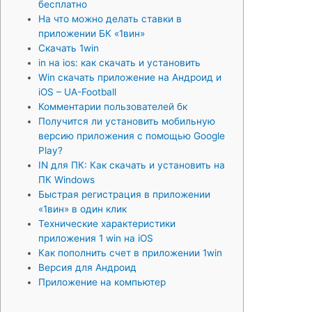
бесплатно
На что можно делать ставки в
приложении БК «1вин»
Скачать 1win
in на ios: как скачать и установить
Win скачать приложение на Андроид и
iOS – UA-Football
Комментарии пользователей бк
Получится ли установить мобильную
версию приложения с помощью Google
Play?
IN для ПК: Как скачать и установить на
ПК Windows
Быстрая регистрация в приложении
«1вин» в один клик
Технические характеристики
приложения 1 win на iOS
Как пополнить счет в приложении 1win
Версия для Андроид
Приложение на компьютер