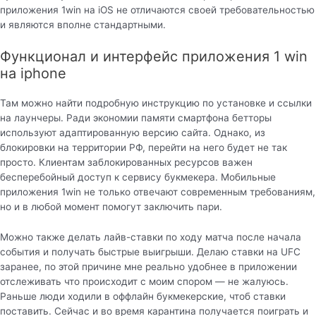
приложения 1win на iOS не отличаются своей требовательностью
и являются вполне стандартными.
Функционал и интерфейс приложения 1 win
на iphone
Там можно найти подробную инструкцию по установке и ссылки
на лаунчеры. Ради экономии памяти смартфона бетторы
используют адаптированную версию сайта. Однако, из
блокировки на территории РФ, перейти на него будет не так
просто. Клиентам заблокированных ресурсов важен
бесперебойный доступ к сервису букмекера. Мобильные
приложения 1win не только отвечают современным требованиям,
но и в любой момент помогут заключить пари.
Можно также делать лайв-ставки по ходу матча после начала
события и получать быстрые выигрыши. Делаю ставки на UFC
заранее, по этой причине мне реально удобнее в приложении
отслеживать что происходит с моим спором — не жалуюсь.
Раньше люди ходили в оффлайн букмекерские, чтоб ставки
поставить. Сейчас и во время карантина получается поиграть и