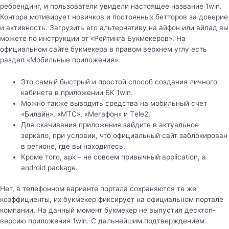
ребрендинг, и пользователи увидели настоящее название 1win.
Контора мотивирует новичков и постоянных бетторов за доверие
и активность. Загрузить его альтернативу на айфон или айпад вы
можете по инструкции от «Рейтинга Букмекеров». На
официальном сайте букмекера в правом верхнем углу есть
раздел «Мобильные приложения».
Это самый быстрый и простой способ создания личного
кабинета в приложении БК 1win.
Можно также выводить средства на мобильный счет
«Билайн», «МТС», «Мегафон» и Тele2.
Для скачивания приложения зайдите в актуальное
зеркало, при условии, что официальный сайт заблокирован
в регионе, где вы находитесь.
Кроме того, apk – не совсем привычный application, а
android package.
Нет, в телефонном варианте портала сохраняются те же
коэффициенты, их букмекер фиксирует на официальном портале
компании. На данный момент букмекер не выпустил десктоп-
версию приложения 1win. С дальнейшим подтверждением