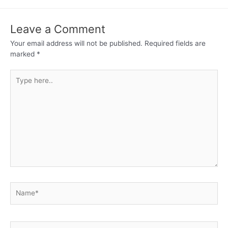
Leave a Comment
Your email address will not be published.
Required fields are
marked
*
Type
here..
Name*
Email*